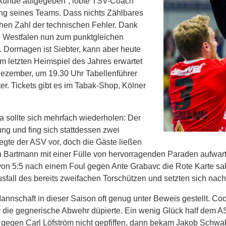
kunde aufgegeben“, lobte TSV-Coach
ung seines Teams. Dass nichts Zählbares
ohen Zahl der technischen Fehler. Dank
e Westfalen nun zum punktgleichen
. Dormagen ist Siebter, kann aber heute
 letzten Heimspiel des Jahres erwartet
ezember, um 19.30 Uhr Tabellenführer
. Tickets gibt es im Tabak-Shop, Kölner
a sollte sich mehrfach wiederholen: Der
g und fing sich stattdessen zwei
legte der ASV vor, doch die Gäste ließen
n Bartmann mit einer Fülle von hervorragenden Paraden aufwarte
von 5:5 nach einem Foul gegen Ante Grabavc die Rote Karte sah
sfall des bereits zweifachen Torschützen und setzten sich nach 
nnschaft in dieser Saison oft genug unter Beweis gestellt. Coo
r die gegnerische Abwehr düpierte. Ein wenig Glück half dem 
l gegen Carl Löfström nicht gepfiffen, dann bekam Jakob Schw