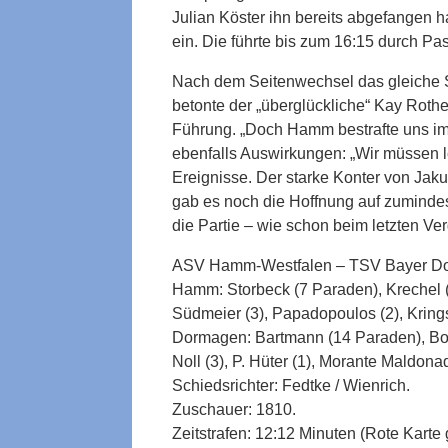
Julian Köster ihn bereits abgefangen h
ein. Die führte bis zum 16:15 durch Pas
Nach dem Seitenwechsel das gleiche Sp
betonte der „überglückliche“ Kay Rothe
Führung. „Doch Hamm bestrafte uns imm
ebenfalls Auswirkungen: „Wir müssen l
Ereignisse. Der starke Konter von Ja
gab es noch die Hoffnung auf zumindes
die Partie – wie schon beim letzten Ver
ASV Hamm-Westfalen – TSV Bayer Do
Hamm: Storbeck (7 Paraden), Krechel (ab
Südmeier (3), Papadopoulos (2), Krings 
Dormagen: Bartmann (14 Paraden), Boieck
Noll (3), P. Hüter (1), Morante Maldonad
Schiedsrichter: Fedtke / Wienrich.
Zuschauer: 1810.
Zeitstrafen: 12:12 Minuten (Rote Karte