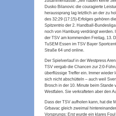
zusammenfasste. „Wir haben keine Se
Dusko Bilanovic die couragierte Leist
heraussprang lag letztlich an der zu h
des 32:29 (17:15)-Erfolges gehören di
Spitzentrio der 2. Handball-Bundesliga
noch von Hamburg verdrängt werden. Im
der TSV am kommenden Freitag, 13. D
TuSEM Essen im TSV Bayer Sportcenter
Straße 64 und online.
Der Spielverlauf in der Westpress Aren
TSV vergab die Chancen zur 2:0-Führun
überflüssige Treffer ein. Immer wieder 
sich nicht abschütteln – auch weil Sve
Brosch in der 10. Minute beim Stande 
Westfalen. Sie verkrafteten aber den Au
Dass der TSV aufholen kann, hat die Ma
Grbavac gleich zweimal hintereinande
Vorsprungs: Erst wurde ein klares Fou