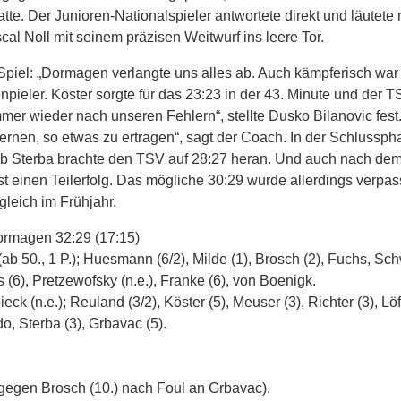
atte. Der Junioren-Nationalspieler antwortete direkt und läutete
cal Noll mit seinem präzisen Weitwurf ins leere Tor.
iel: „Dormagen verlangte uns alles ab. Auch kämpferisch war d
npieler. Köster sorgte für das 23:23 in der 43. Minute und der
er wieder nach unseren Fehlern“, stellte Dusko Bilanovic fest.
ernen, so etwas zu ertragen“, sagt der Coach. In der Schlussp
kub Sterba brachte den TSV auf 28:27 heran. Und auch nach de
t einen Teilerfolg. Das mögliche 30:29 wurde allerdings verpa
gleich im Frühjahr.
rmagen 32:29 (17:15)
 50., 1 P.); Huesmann (6/2), Milde (1), Brosch (2), Fuchs, Schwa
(6), Pretzewofsky (n.e.), Franke (6), von Boenigk.
 (n.e.); Reuland (3/2), Köster (5), Meuser (3), Richter (3), Löf
o, Sterba (3), Grbavac (5).
 gegen Brosch (10.) nach Foul an Grbavac).