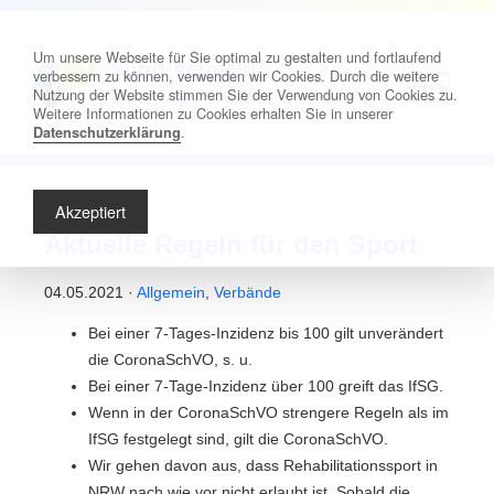
Um unsere Webseite für Sie optimal zu gestalten und fortlaufend
Sport-Verband
verbessern zu können, verwenden wir Cookies. Durch die weitere
Nutzung der Website stimmen Sie der Verwendung von Cookies zu.
Dormagen
e.V.
Weitere Informationen zu Cookies erhalten Sie in unserer
.
Datenschutzerklärung
Akzeptiert
Aktuelle Regeln für den Sport
04.05.2021 ·
Allgemein
,
Verbände
Bei einer 7-Tages-Inzidenz bis 100 gilt unverändert
die CoronaSchVO, s. u.
Bei einer 7-Tage-Inzidenz über 100 greift das IfSG.
Wenn in der CoronaSchVO strengere Regeln als im
IfSG festgelegt sind, gilt die CoronaSchVO.
Wir gehen davon aus, dass Rehabilitationssport in
NRW nach wie vor nicht erlaubt ist. Sobald die