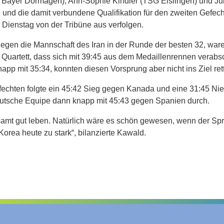
Bayer Dormagen), Ann-Sophie Kindler (TSG Eislingen) und Ju
le und die damit verbundene Qualifikation für den zweiten Gefe
Dienstag von der Tribüne aus verfolgen.
gen die Mannschaft des Iran in der Runde der besten 32, ware
Quartett, dass sich mit 39:45 aus dem Medaillenrennen verabs
app mit 35:34, konnten diesen Vorsprung aber nicht ins Ziel ret
echten folgte ein 45:42 Sieg gegen Kanada und eine 31:45 Nie
 deutsche Equipe dann knapp mit 45:43 gegen Spanien durch.
samt gut leben. Natürlich wäre es schön gewesen, wenn der Spr
Korea heute zu stark“, bilanzierte Kawald.