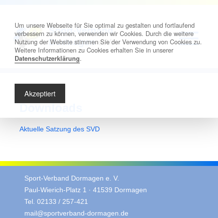
Um unsere Webseite für Sie optimal zu gestalten und fortlaufend
Sport-Verband
verbessern zu können, verwenden wir Cookies. Durch die weitere
Nutzung der Website stimmen Sie der Verwendung von Cookies zu.
Dormagen
e.V.
Weitere Informationen zu Cookies erhalten Sie in unserer
.
Datenschutzerklärung
Akzeptiert
Downloads
Aktuelle Satzung des SVD
Sport-Verband Dormagen e. V.
Paul-Wierich-Platz 1 · 41539 Dormagen
Tel. 02133 / 257-421
mail@sportverband-dormagen.de