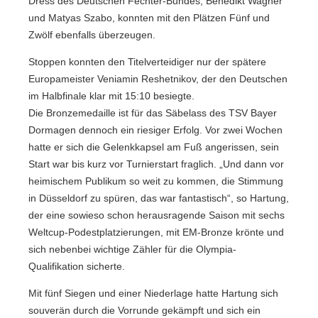
Dress des Deutschen Fechter-Bundes, Benedikt Wagner
und Matyas Szabo, konnten mit den Plätzen Fünf und
Zwölf ebenfalls überzeugen.
Stoppen konnten den Titelverteidiger nur der spätere
Europameister Veniamin Reshetnikov, der den Deutschen
im Halbfinale klar mit 15:10 besiegte.
Die Bronzemedaille ist für das Säbelass des TSV Bayer
Dormagen dennoch ein riesiger Erfolg. Vor zwei Wochen
hatte er sich die Gelenkkapsel am Fuß angerissen, sein
Start war bis kurz vor Turnierstart fraglich. „Und dann vor
heimischem Publikum so weit zu kommen, die Stimmung
in Düsseldorf zu spüren, das war fantastisch“, so Hartung,
der eine sowieso schon herausragende Saison mit sechs
Weltcup-Podestplatzierungen, mit EM-Bronze krönte und
sich nebenbei wichtige Zähler für die Olympia-
Qualifikation sicherte.
Mit fünf Siegen und einer Niederlage hatte Hartung sich
souverän durch die Vorrunde gekämpft und sich ein