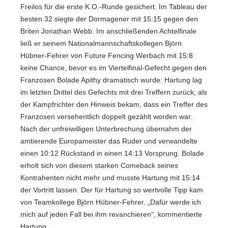
Freilos für die erste K.O.-Runde gesichert. Im Tableau der
besten 32 siegte der Dormagener mit 15:15 gegen den
Briten Jonathan Webb. Im anschließenden Achtelfinale
ließ er seinem Nationalmannschaftskollegen Björn
Hübner-Fehrer von Future Fencing Werbach mit 15:8
keine Chance, bevor es im Viertelfinal-Gefecht gegen den
Franzosen Bolade Apithy dramatisch wurde: Hartung lag
im letzten Drittel des Gefechts mit drei Treffern zurück, als
der Kampfrichter den Hinweis bekam, dass ein Treffer des
Franzosen versehentlich doppelt gezählt worden war.
Nach der unfreiwilligen Unterbrechung übernahm der
amtierende Europameister das Ruder und verwandelte
einen 10:12 Rückstand in einen 14:13 Vorsprung. Bolade
erholt sich von diesem starken Comeback seines
Kontrahenten nicht mehr und musste Hartung mit 15:14
der Vortritt lassen. Der für Hartung so wertvolle Tipp kam
von Teamkollege Björn Hübner-Fehrer. „Dafür werde ich
mich auf jeden Fall bei ihm revanchieren“, kommentierte
Hartung.