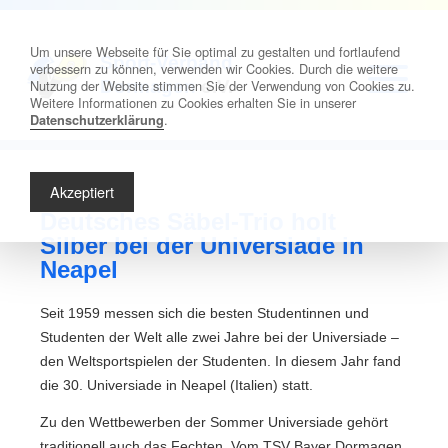
Um unsere Webseite für Sie optimal zu gestalten und fortlaufend
Sport-Verband
verbessern zu können, verwenden wir Cookies. Durch die weitere
Nutzung der Website stimmen Sie der Verwendung von Cookies zu.
Dormagen
e.V.
Weitere Informationen zu Cookies erhalten Sie in unserer
.
Datenschutzerklärung
Akzeptiert
Deutsches Säbel-Trio holt
Silber bei der Universiade in
Neapel
Seit 1959 messen sich die besten Studentinnen und
Studenten der Welt alle zwei Jahre bei der Universiade –
den Weltsportspielen der Studenten. In diesem Jahr fand
die 30. Universiade in Neapel (Italien) statt.
Zu den Wettbewerben der Sommer Universiade gehört
traditionell auch das Fechten. Vom TSV Bayer Dormagen