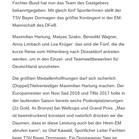
Fechter-Bund hat nun das Team des Gastgebers
bekanntgegeben. Mit gleich fünf SportlerInnen stellt der
TSV Bayer Dormagen das größte Kontingent in der EM-
Mannschaft des DFeB.
Maximilian Hartung, Matyas Szabo, Benedikt Wagner,
Anna Limbach und Lea Krüger: das sind die Fünf, die die
kurze Reise vom Höhenberg nach Düsseldorf antreten
werden, um in den Einzel- und Teamwettbewerben für
Deutschland anzutreten.
Die größten Medaillenhoffnungen darf sich sicherlich
(Doppel)Titelverteidiger Maximilian Hartung machen. Der
Europameister von Novi Sad 2018 und Tiflis 2017 holte in
der laufenden Saison bereits sechs Podestplatzierungen
(2x Gold, 4x Bronze) bei Weltcups und Grand Prixs. „Max
ist beeindruckend konstant und natürlich drücken wir die
Daumen, dass er diese Leistung auch bei der Heim-EM
abrufen kann“, so Olaf Kawald, Sportlicher Leiter Fechten
beim TSV Bayer Dormagen. Ein Dormagener Sieg im