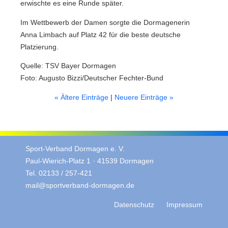
erwischte es eine Runde später.
Im Wettbewerb der Damen sorgte die Dormagenerin
Anna Limbach auf Platz 42 für die beste deutsche
Platzierung.
Quelle: TSV Bayer Dormagen
Foto: Augusto Bizzi/Deutscher Fechter-Bund
« Ältere Einträge
|
Neuere Einträge »
Sport-Verband Dormagen e. V.
Paul-Wierich-Platz 1 · 41539 Dormagen
Tel. 02133 / 257-421
mail@sportverband-dormagen.de
Datenschutz
Impressum