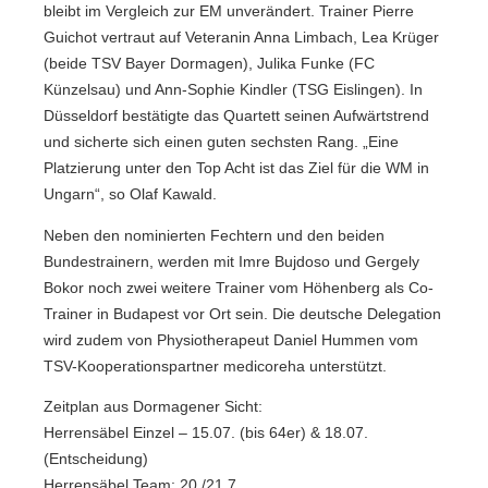
bleibt im Vergleich zur EM unverändert. Trainer Pierre
Guichot vertraut auf Veteranin Anna Limbach, Lea Krüger
(beide TSV Bayer Dormagen), Julika Funke (FC
Künzelsau) und Ann-Sophie Kindler (TSG Eislingen). In
Düsseldorf bestätigte das Quartett seinen Aufwärtstrend
und sicherte sich einen guten sechsten Rang. „Eine
Platzierung unter den Top Acht ist das Ziel für die WM in
Ungarn“, so Olaf Kawald.
Neben den nominierten Fechtern und den beiden
Bundestrainern, werden mit Imre Bujdoso und Gergely
Bokor noch zwei weitere Trainer vom Höhenberg als Co-
Trainer in Budapest vor Ort sein. Die deutsche Delegation
wird zudem von Physiotherapeut Daniel Hummen vom
TSV-Kooperationspartner medicoreha unterstützt.
Zeitplan aus Dormagener Sicht:
Herrensäbel Einzel – 15.07. (bis 64er) & 18.07.
(Entscheidung)
Herrensäbel Team: 20./21.7.