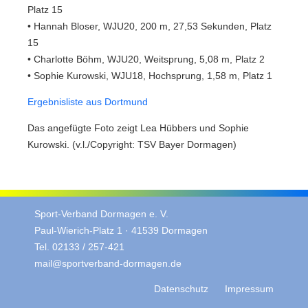
Platz 15
• Hannah Bloser, WJU20, 200 m, 27,53 Sekunden, Platz
15
• Charlotte Böhm, WJU20, Weitsprung, 5,08 m, Platz 2
• Sophie Kurowski, WJU18, Hochsprung, 1,58 m, Platz 1
Ergebnisliste aus Dortmund
Das angefügte Foto zeigt Lea Hübbers und Sophie
Kurowski. (v.l./Copyright: TSV Bayer Dormagen)
Sport-Verband Dormagen e. V.
Paul-Wierich-Platz 1 · 41539 Dormagen
Tel. 02133 / 257-421
mail@sportverband-dormagen.de
Datenschutz
Impressum